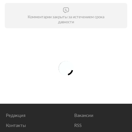
Комментарии закрыты за истечением срока
давности
Редакция
Вакансии
Контакты
RSS