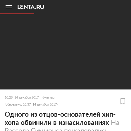
11
A
10:28, 14 декабря 2017
Культура
(обновлено: 10:37, 14 декабря 2017)
Одного из отцов-основателей хип-
хопа обвинили в изнасилованиях
На
Рассела Симмонса пожаловались