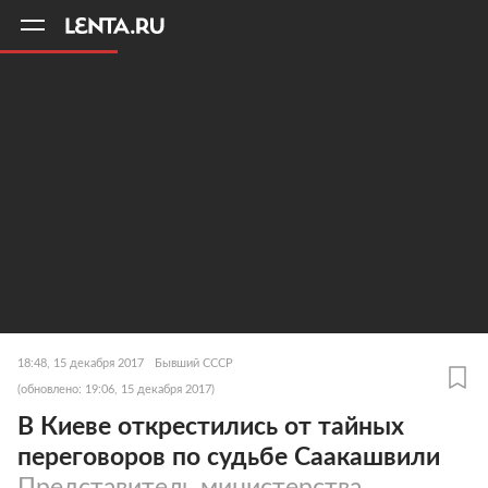
11
A
18:48, 15 декабря 2017
Бывший СССР
(обновлено: 19:06, 15 декабря 2017)
В Киеве открестились от тайных
переговоров по судьбе Саакашвили
Представитель министерства