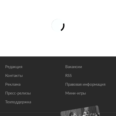
Редакция
Вакансии
Контакты
RSS
Реклама
Правовая информация
Пресс-релизы
Мини-игры
Техподдержка