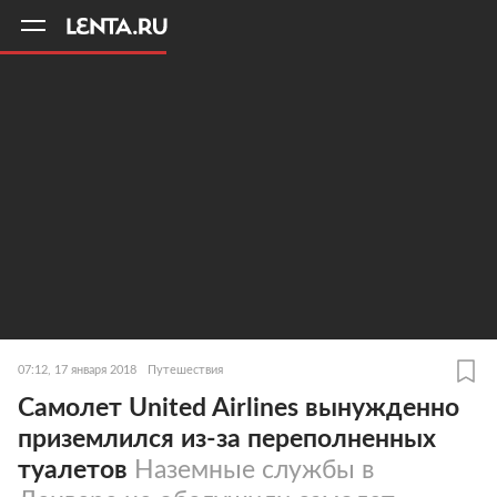
11
A
07:12, 17 января 2018
Путешествия
Самолет United Airlines вынужденно
приземлился из-за переполненных
туалетов
Наземные службы в