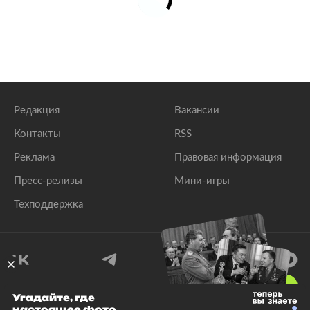
Редакция
Вакансии
Контакты
RSS
Реклама
Правовая информация
Пресс-релизы
Мини-игры
Техподдержка
18
+
Угадайте, где
настоящее фото
© 1999–2026 Все права защищены.