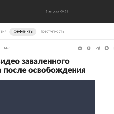
8 августа, 09:21
вия
Конфликты
Преступность
Мир
идео заваленного
а после освобождения