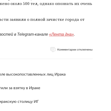
жено около 500 тел, однако опознать их очень
асти заявили о полной зачистке города от
востей в Telegram-канале
«Лента дна»
.
Комментарии отключены
еле высокопоставленных лиц Ирака
или за взятку в Ираке
 иракскую столицу ИГ