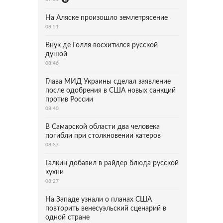
На Аляске произошло землетрясение
08:51
Внук де Голля восхитился русской
душой
08:46
Глава МИД Украины сделал заявление
после одобрения в США новых санкций
против России
08:40
В Самарской области два человека
погибли при столкновении катеров
08:37
Галкин добавил в райдер блюда русской
кухни
08:27
На Западе узнали о планах США
повторить венесуэльский сценарий в
одной стране