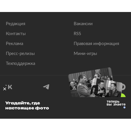
Редакция
Вакансии
Контакты
RSS
Реклама
Правовая информация
Пресс-релизы
Мини-игры
Техподдержка
18
+
Угадайте, где
настоящее фото
© 1999–2026 Все права защищены.
ООО «Лента.Ру»
Лента добра
деактивирована. Добро