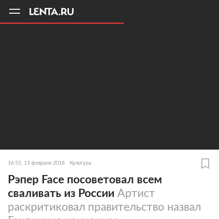
11
A
16:55, 13 февраля 2018
Культура
Рэпер Face посоветовал всем
сваливать из России
Артист
раскритиковал правительство назвал