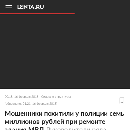
11
A
00:18, 16 февраля 2018
Силовые структуры
(обновлено: 01:21, 16 февраля 2018)
Мошенники похитили у полиции семь
миллионов рублей при ремонте
здания МВД
Руководители ряда