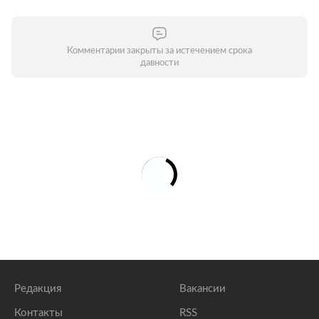
Комментарии закрыты за истечением срока
давности
Редакция
Вакансии
Контакты
RSS