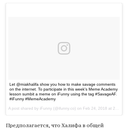
Let @miakhalifa show you how to make savage comments
on the internet. To participate in this week's Meme Academy
lesson sumbit a meme on iFunny using the tag #SavageAF.
#iFunny #MemeAcademy
A post shared by
iFunny
(@ifunny.co) on
Feb 24, 2018 at 2:00pm PST
Предполагается, что Халифа в общей