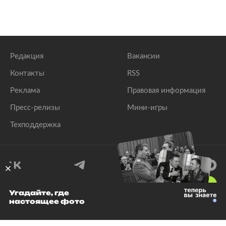
Редакция
Вакансии
Контакты
RSS
Реклама
Правовая информация
Пресс-релизы
Мини-игры
Техподдержка
18
+
Угадайте, где
настоящее фото
© 1999–2026 Все права защищены.
ООО «Лента.Ру»