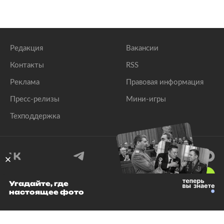
Редакция
Вакансии
Контакты
RSS
Реклама
Правовая информация
Пресс-релизы
Мини-игры
Техподдержка
18
+
Угадайте, где
настоящее фото
© 1999–2026 Все права защищены.
ООО «Лента.Ру»
Лента добра