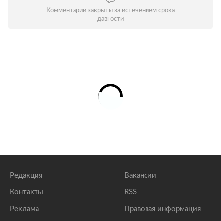
Комментарии закрыты за истечением срока
давности
Редакция
Вакансии
Контакты
RSS
Реклама
Правовая информация