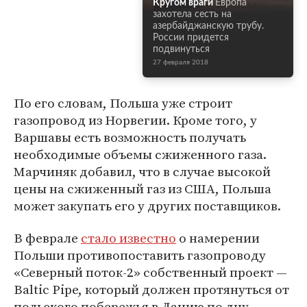
Кругом враги
Европа
захотела сесть на
азербайджанскую трубу.
России придется
подвинуться
27 февраля 2018
По его словам, Польша уже строит
газопровод из Норвегии. Кроме того, у
Варшавы есть возможность получать
необходимые объемы сжиженного газа.
Марчиняк добавил, что в случае высокой
цены на сжиженный газ из США, Польша
может закупать его у других поставщиков.
В феврале
стало известно
о намерении
Польши противопоставить газопроводу
«Северный поток-2» собственный проект —
Baltic Pipe, который должен протянуться от
польского побережья в Данию по дну