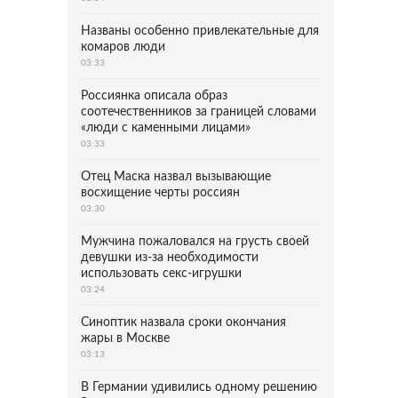
Названы особенно привлекательные для
комаров люди
03:33
Россиянка описала образ
соотечественников за границей словами
«люди с каменными лицами»
03:33
Отец Маска назвал вызывающие
восхищение черты россиян
03:30
Мужчина пожаловался на грусть своей
девушки из-за необходимости
использовать секс-игрушки
03:24
Синоптик назвала сроки окончания
жары в Москве
03:13
В Германии удивились одному решению