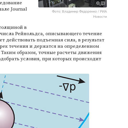
ледование
але Journal
Фото: Владимир Федоренко / РИА
Новости
 толщиной в
т числа Рейнольдса, описывающего течение
ет действовать подъемная сила, в результат
рек течения и держатся на определенном
. Таким образом, точные расчеты движения
одобрать условия, при которых происходит