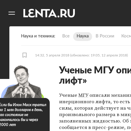
11
A
Наука и техника
Все
Наука
В России
Кос
14:32, 5 апреля 2018
(обновлено: 19:05, 12 апреля 2018)
Ученые МГУ оп
лифт»
Ученые
МГУ
описали механи
инерционного лифта, то ест
Если бы Илон Маск тратил
силы, которая действует на 
по 1 млн долларов в день,
произвольного размера в мик
его состояние не
заполненных жидкостью. Об 
закончилось бы и через
2000 лет
сообщается в пресс-релизе, 