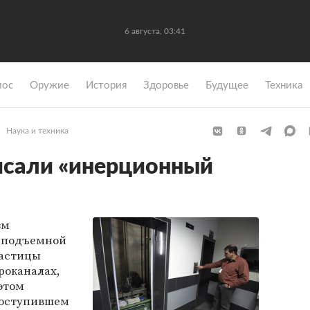
6 августа, 03:41
мос
Оружие
История
Здоровье
Будущее
Техника
Наука и техника
исали «инерционный
зм
ь подъемной
частицы
роканалах,
этом
поступившем