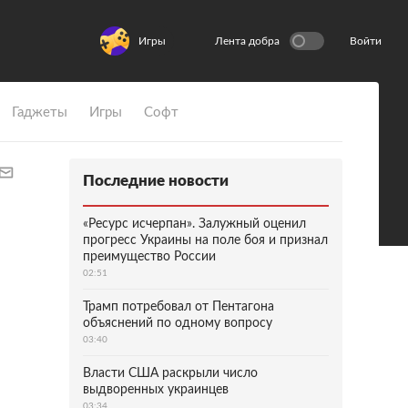
Игры
Лента добра
Войти
Гаджеты
Игры
Софт
Последние новости
«Ресурс исчерпан». Залужный оценил
прогресс Украины на поле боя и признал
преимущество России
02:51
Трамп потребовал от Пентагона
объяснений по одному вопросу
03:40
Власти США раскрыли число
выдворенных украинцев
03:34