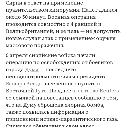
Сирии в ответ на применение
правительством химоружия. Налет длился
около 50 минут. Военная операция
проводится совместно с Францией и
Великобританией, и ее цель — не допустить
новые случаи атак с применением оружия
массового поражения.
6 апреля сирийские войска начали
операцию по освобождению от боевиков
города
Дума
— последнего
неподконтрольного силам президента
Башара Асада
населенного пункта в
Восточной Гуте. Позднее
агентство Reuters
со ссылкой на повстанцев сообщило о том,
что на Думу сброшена хлорная бомба,
также появилась информация о
применении нервно-паралитического газа.
Сирия все обвинения в свой адрес