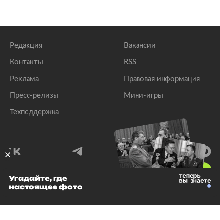
Редакция
Вакансии
Контакты
RSS
Реклама
Правовая информация
Пресс-релизы
Мини-игры
Техподдержка
18
+
Угадайте, где
настоящее фото
© 1999–2026 Все права защищены.
ООО «Лента.Ру»
Лента добра