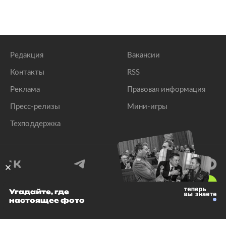
Редакция
Вакансии
Контакты
RSS
Реклама
Правовая информация
Пресс-релизы
Мини-игры
Техподдержка
18
+
Угадайте, где
настоящее фото
© 1999–2026 Все права защищены.
ООО «Лента.Ру»