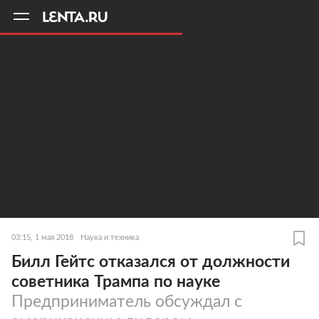
11
A
03:15, 1 мая 2018
Наука и техника
Билл Гейтс отказался от должности
советника Трампа по науке
Предприниматель обсуждал с