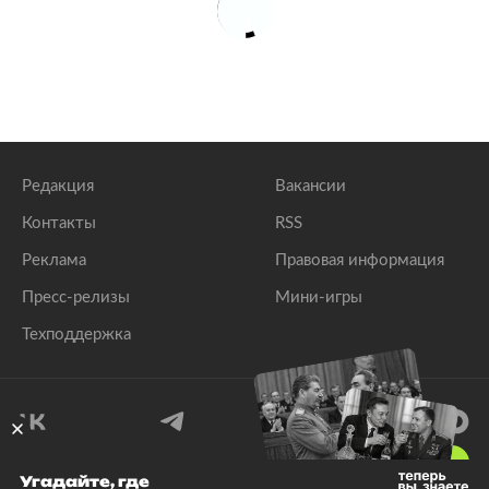
Редакция
Вакансии
Контакты
RSS
Реклама
Правовая информация
Пресс-релизы
Мини-игры
Техподдержка
18
+
Угадайте, где