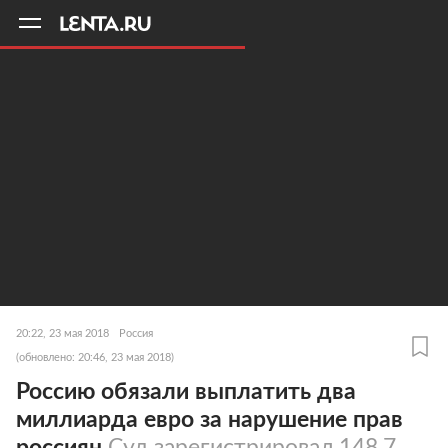
11
A
20:22, 23 мая 2018
Россия
(обновлено: 20:46, 23 мая 2018)
Россию обязали выплатить два
миллиарда евро за нарушение прав
россиян
Суд зарегистрировал 148,7