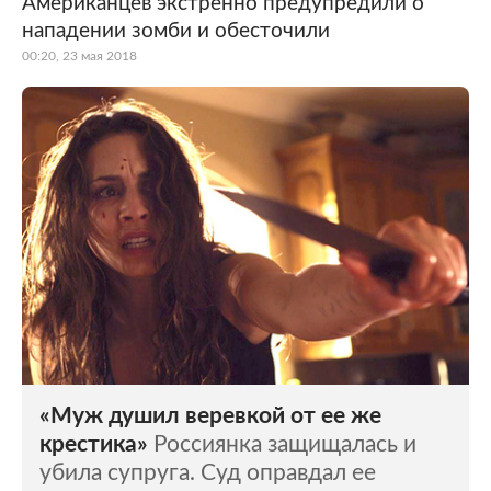
Американцев экстренно предупредили о
нападении зомби и обесточили
00:20, 23 мая 2018
«Муж душил веревкой от ее же
крестика»
Россиянка защищалась и
убила супруга. Суд оправдал ее