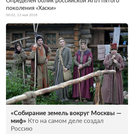
Определен облик российской АПЛ пятого
поколения «Хаски»
Мир
Бывший СССР
00:02, 23 мая 2018
Экономика
Силовые структуры
Наука и техника
Спорт
Культура
Интернет и СМИ
Ценности
Путешествия
Из жизни
Среда обитания
Забота о себе
Авто
«Собирание земель вокруг Москвы —
миф»
Кто на самом деле создал
Россию