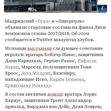
Мадридский
«Реал»
и «Ливерпуль»
объявили стартовые составы на финал Лиги
чемпионов сезона-2017/2018. Об этом
сообщается в Twitter-аккаунтах клубов.
Испанцы
выставили
следующее сочетание
игроков: вратарь Кейлор Навас, защитники
Дани Карвахаль, Серхио Рамос,
Рафаэль
Варан
, Марселу, полузащитники Тони
Кроос,
Лука Модрич
, Каземиру,
нападающие Иско,
Карим Бензема
,
Криштиану Роналду
.
В состав англичан
вошли
: вратарь Лорис
Кариус, защитники Трент Александер-
Арнольд, Вирджил ван Дейк, Деян Ловрен,