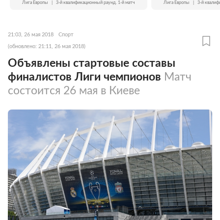
Лига Европы
|
3-й квалификационный раунд. 1-й матч
Лига Европы
|
3-й квалиф
21:03, 26 мая 2018
Спорт
(обновлено: 21:11, 26 мая 2018)
Объявлены стартовые составы
финалистов Лиги чемпионов
Матч
состоится 26 мая в Киеве