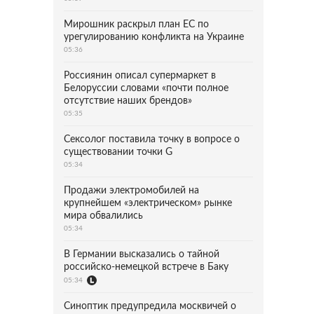
Мирошник раскрыл план ЕС по
урегулированию конфликта на Украине
05:36
Россиянин описал супермаркет в
Белоруссии словами «почти полное
отсутствие наших брендов»
05:35
Сексолог поставила точку в вопросе о
существовании точки G
05:34
Продажи электромобилей на
крупнейшем «электрическом» рынке
мира обвалились
05:34
В Германии высказались о тайной
российско-немецкой встрече в Баку
05:34
Синоптик предупредила москвичей о