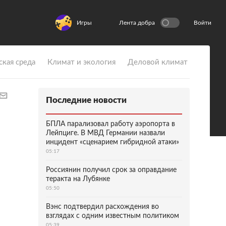
Игры
Лента добра
Войти
ская среда
Климат и экология
Деловой климат
Последние новости
БПЛА парализовал работу аэропорта в
Лейпциге. В МВД Германии назвали
инцидент «сценарием гибридной атаки»
05:17
Россиянин получил срок за оправдание
теракта на Лубянке
05:50
Вэнс подтвердил расхождения во
взглядах с одним известным политиком
05:39