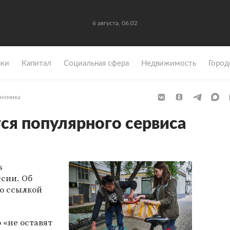
6 августа, 06:02
ки
Капитал
Социальная сфера
Недвижимость
Город
номика
ся популярного сервиса
s
ссии. Об
о ссылкой
о «не оставят