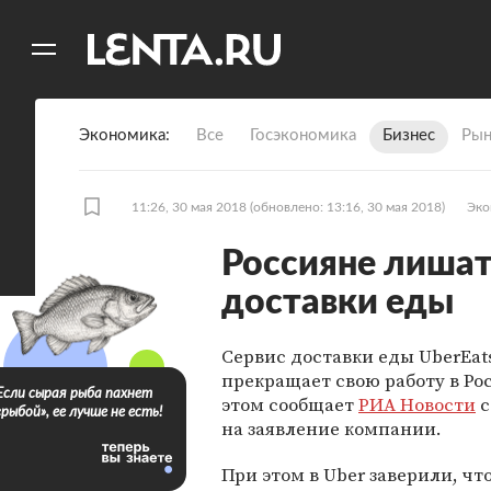
11
A
Экономика
Все
Госэкономика
Бизнес
Рын
11:26, 30 мая 2018
(обновлено: 13:16, 30 мая 2018)
Эко
Россияне лишат
доставки еды
Сервис доставки еды UberEat
прекращает свою работу в Ро
Если сырая рыба пахнет
этом сообщает
РИА Новости
с
«рыбой», ее лучше не есть!
на заявление компании.
При этом в Uber заверили, чт