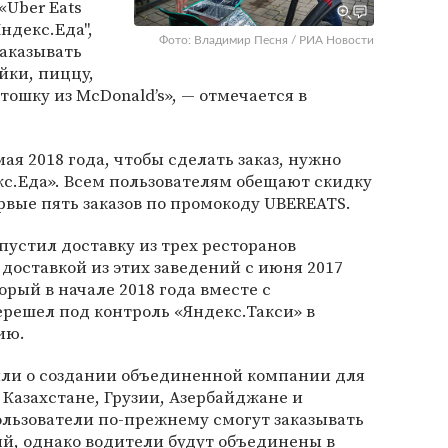
«Uber Eats
ндекс.Еда",
Фото: Владимир Песня / РИА Новости
аказывать
йки, пиццу,
тошку из McDonald’s», — отмечается в
мая 2018 года, чтобы сделать заказ, нужно
с.Еда». Всем пользователям обещают скидку
рвые пять заказов по промокоду UBEREATS.
пустил доставку из трех ресторанов
о доставкой из этих заведений с июня 2017
орый в начале 2018 года вместе с
решел под контроль «Яндекс.Такси» в
ию.
вили о создании объединенной компании для
 Казахстане, Грузии, Азербайджане и
ользователи по-прежнему смогут заказывать
й, однако водители будут объединены в