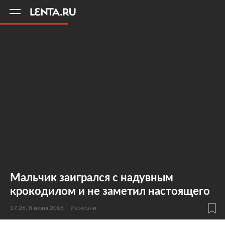
11
A
Мальчик заигрался с надувным
крокодилом и не заметил настоящего
17:26, 8 июня 2018
Из жизни