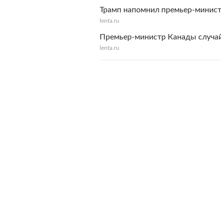
Трамп напомнил премьер-минис
lenta.ru
Премьер-министр Канады случай
lenta.ru