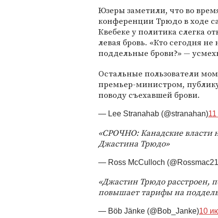
Юзеры заметили, что во врем
конференции Трюдо в ходе с
Квебеке у политика слегка о
левая бровь. «Кто сегодня не
поддельные брови?» — усмех
Остальные пользователи мом
премьер-министром, публикуя
поводу съехавшей брови.
— Lee Stranahab (@stranahan)
11
«СРОЧНО: Канадские власти 
Джастина Трюдо»
— Ross McCulloch (@Rossmac21
«Джастин Трюдо расстроен, по
повышает тарифы на поддел
— Böb Jänke (@Bob_Janke)
10 ию