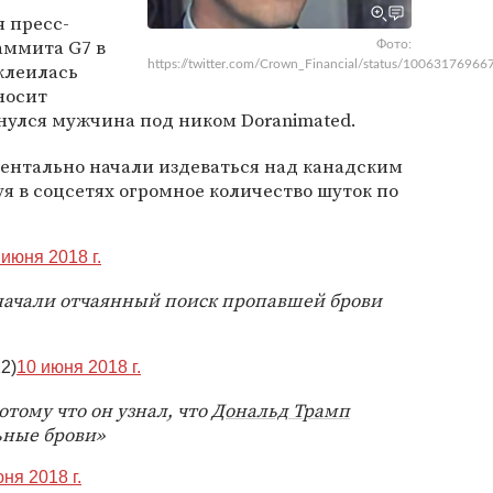
я пресс-
аммита G7 в
Фото:
https://twitter.com/Crown_Financial/status/1006317696
тклеилась
 носит
нулся мужчина под ником Doranimated.
ентально начали издеваться над канадским
 в соцсетях огромное количество шуток по
 июня 2018 г.
начали отчаянный поиск пропавшей брови
2)
10 июня 2018 г.
тому что он узнал, что
Дональд Трамп
ьные брови»
ня 2018 г.