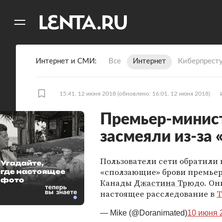
11
A
Интернет и СМИ
Все
Интернет
Киберпрест
15:41, 12 июня 2018
(обновлено: 16:01, 12 июня 2018)
Премьер-минис
засмеяли из-за
Пользователи сети обратили
Угадайте,
«сползающие» брови премье
где настоящее
фото
Канады
Джастина Трюдо
. Он
настоящее расследование в
T
— Mike (@Doranimated)
10 июня 2