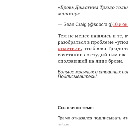
«Бровь Джастина Трюдо тольк
машину»
— Sean Craig (@sdbcraig)
10 июня
Тем не менее нашлись и те, 
разобраться в проблеме «упо
отметили
, что брови Трюдо 
сочетании со студийным све
сползающей на лицо брови.
Больше мрачных и странных но
Подписывайтесь!
Ссылки по теме
Трамп отказался подписывать и
lenta.ru