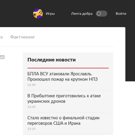
Игры
Лента добра
Войти
ио
Фактчекинг
Последние новости
БПЛА ВСУ атаковали Ярославль.
Произошел пожар на крупном НПЗ
12:40
В Прибалтике приготовились к атаке
украинских дронов
13:25
Стало известно о финальной стадии
переговоров США и Ирана
13:25