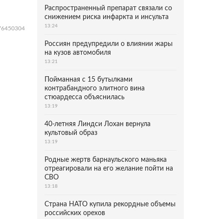
Распространенный препарат связали со
снижением риска инфаркта и инсульта
13:24
676450304
Россиян предупредили о влиянии жары
на кузов автомобиля
13:21
Пойманная с 15 бутылками
контрабандного элитного вина
стюардесса объяснилась
13:19
40-летняя Линдси Лохан вернула
культовый образ
13:19
Родные жертв барнаульского маньяка
отреагировали на его желание пойти на
СВО
13:18
Страна НАТО купила рекордные объемы
российских орехов