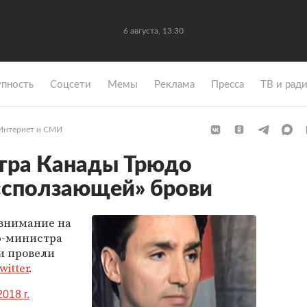
6 августа, 13:30
упность
Coцсети
Мемы
Реклама
Пресса
ТВ и рад
Интернет и СМИ
тра Канады Трюдо
 «сползающей» брови
 внимание на
р-министра
и провели
witter
.
018 г.