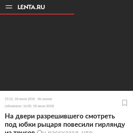
11
A
15:52, 18 июня 2018
Из жизни
(обновлено: 16:00, 18 июня 2018)
На двери разрешившего смотреть
под юбки рыцаря повесили гирлянду
из трусов
Он рассказал, что