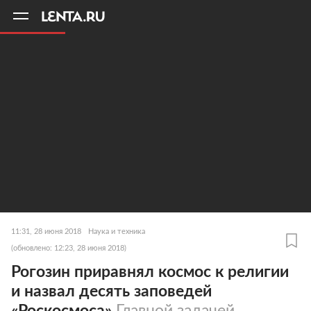
11
A
11:31, 28 июня 2018
Наука и техника
(обновлено: 12:23, 28 июня 2018)
Рогозин приравнял космос к религии
и назвал десять заповедей
«Роскосмоса»
Главной задачей