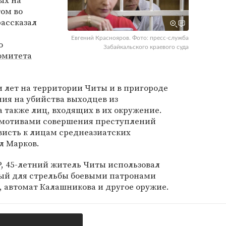
ых на
том во
ассказал
Евгений Краснояров. Фото: пресс-служба
о
Забайкальского краевого суда
омитета
и лет на территории Читы и в пригороде
ия на убийства выходцев из
а также лиц, входящих в их окружение.
х мотивами совершения преступлений
висть к лицам среднеазиатских
л Марков.
, 45-летний житель Читы использовал
ый для стрельбы боевыми патронами
 автомат Калашникова и другое оружие.