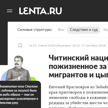
11
A
Силовые структуры
Все
Следствие и суд
Кр
16:19, 3 июля 2018
(обновлено: 20:22, 17 сентября 2018)
Читинский наци
пожизненное за
мигрантов и цы
Евгений Краснояров из Забай
Знаменитая поза Сталина
с ладонью за пазухой была
края приговорен к пожизнен
не ради образа — так он
лишению свободы в
колонии 
маскировал искалеченную в
режима
за убийства шести че
детстве руку