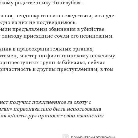
зкому родственнику Чипизубова.
нал, неоднократно и на следствии, и в суде
 одно из них не подтвердилось.
были предъявлены обвинения в убийстве
у эпизоду присяжные сочли его невиновным.
чник в правоохранительных органах,
ртсмен, мастер по филиппинскому ножевому
 оргпреступных групп Забайкалья, сейчас
ричастность к другим преступлениям, в том
.
ст получил пожизненное за охоту с
ган» первоначально была использована
ия «Ленты.ру» приносит свои извинения
Комментарии отключены