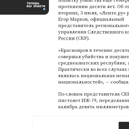
попытку убийства еще семер
протяжении десяти лет. Об э
вторник, 3 июля,
«Ленте.ру»
р
Егор Марков, официальный
представитель региональног
управления
Следственного к
России
(СКР).
«Краснояров в течение десят
совершал убийства и покушен
среднеазиатских республик, 
Практически во всех случая
являлась национальная нена
национальностей», — сообщи
По словам представителя СКР
пистолет ИЖ-79, переделанн
калибра девять миллиметров,