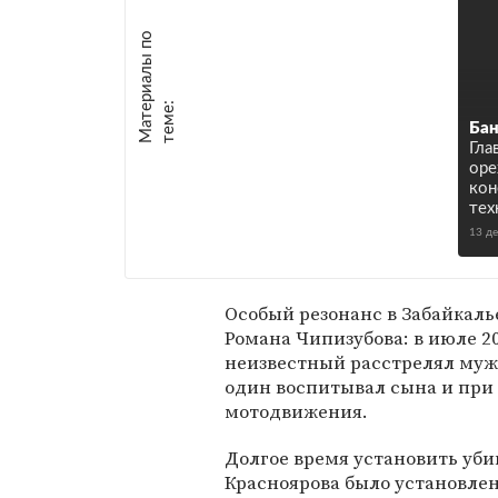
М
а
т
р
и
а
л
ы
п
о
т
е
м
е
е
:
Бан
Гла
оре
кон
тех
13 д
Особый резонанс в Забайкаль
Романа Чипизубова: в июле 20
неизвестный расстрелял муж
один воспитывал сына и при
мотодвижения.
Долгое время установить уби
Красноярова было установлен