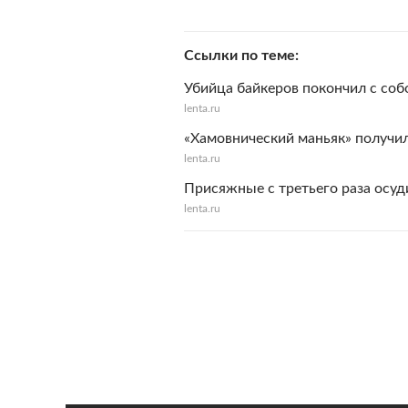
Ссылки по теме
Убийца байкеров покончил с со
lenta.ru
«Хамовнический маньяк» получил
lenta.ru
Присяжные с третьего раза осуд
lenta.ru