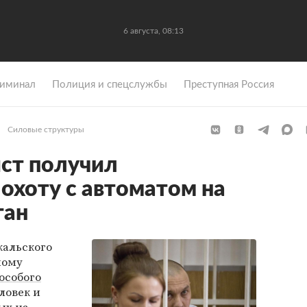
6 августа, 08:13
иминал
Полиция и спецслужбы
Преступная Россия
Силовые структуры
ст получил
 охоту с автоматом на
ган
кальского
ному
особого
ловек и