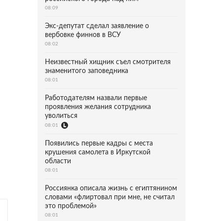
08:09
Экс-депутат сделал заявление о
вербовке финнов в ВСУ
08:02
Неизвестный хищник съел смотрителя
знаменитого заповедника
08:01
Работодателям назвали первые
проявления желания сотрудника
уволиться
08:01
Появились первые кадры с места
крушения самолета в Иркутской
области
08:01
Россиянка описала жизнь с египтянином
словами «флиртовал при мне, не считал
это проблемой»
08:01