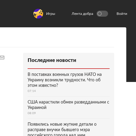
Игры
Лента добра
Войти
Последние новости
В поставках военных грузов НАТО на
Украину возникли трудности. Что об
этом известно?
07:14
США нарастили обмен разведданными с
Украиной
08:09
Появились новые жуткие детали о
расправе внучки бывшего мэра
российского города над ним