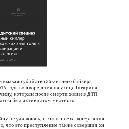
дитский спецназ
вный киллер
ховских знал толк в
спирации и
нологиях
екабря 2017
е вызвало убийство 35-летнего байкера
16 года во дворе дома на улице Гагарина
чину, который после смерти жены в ДТП
 этом был активистом местного
йцу не удавалось, и лишь после задержания
о, что это преступление также совершил он