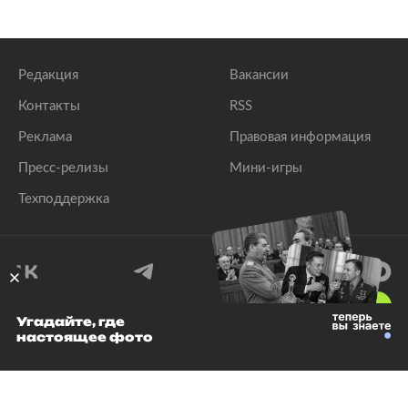
Редакция
Вакансии
Контакты
RSS
Реклама
Правовая информация
Пресс-релизы
Мини-игры
Техподдержка
18
+
Угадайте, где
настоящее фото
© 1999–2026 Все права защищены.
ООО «Лента.Ру»
Лента добра