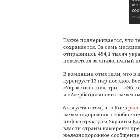
же
соо
26 м
Также подчеркивается, что 
сохраняется. За семь месяце
отправились 454,1 тысяч укр
показателя за аналогичный п
В компании отметили, что в 
курсирует 13 пар поездов. В
«Укрзализныци», три — «Жел
и «Азербайджанских железны
6 августа о том, что Киев
рас
железнодорожного сообщения
инфраструктуры Украины
Вл
власти страны намерены пре
железнодорожное сообщение с