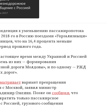
лезнодорожное
бщение с Россией
ая 2017
тенденция к уменьшению пассажиропотока
в 2018-го в Россию поездами «Укрзализныци»
аинцев, что на 16,4 процента меньше
ериод прошлого года.
настоящее время между Украиной и Россией
осемь из них — формирования
езной дороги Молдовы», и по одному —
РЖД
х дорог».
сматривает
вариант прекращения
 с Москвой, заявил министр
адимир Омелян
. Позже он
сообщил
, что
кратить только пассажирское
 Россией, грузового сообщения