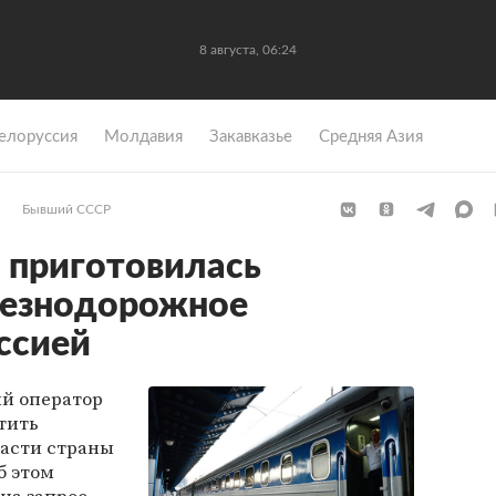
8 августа, 06:24
елоруссия
Молдавия
Закавказье
Средняя Азия
Бывший СССР
 приготовилась
лезнодорожное
ссией
й оператор
тить
ласти страны
б этом