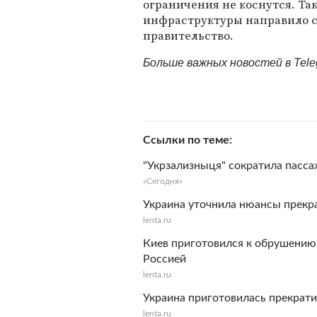
ограничения не коснутся. Та
инфраструктуры направило с
правительство.
Больше важных новостей в Tel
Ссылки по теме
"Укрзализныця" сократила пасса
«Сегодня»
Украина уточнила нюансы прек
lenta.ru
Киев приготовился к обрушению
Россией
lenta.ru
Украина приготовилась прекрат
lenta.ru