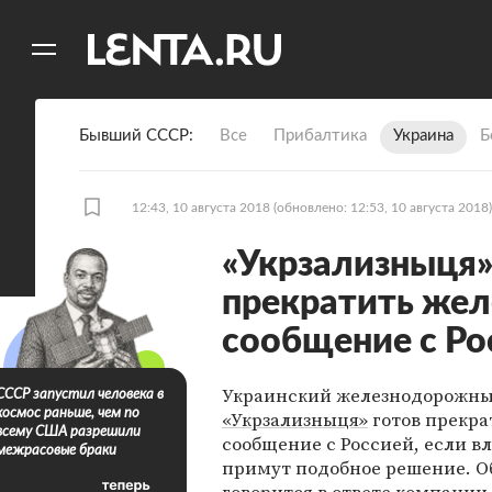
11
A
Бывший СССР
Все
Прибалтика
Украина
Б
12:43, 10 августа 2018
(обновлено: 12:53, 10 августа 2018)
«Укрзализныця»
прекратить же
сообщение с Ро
Украинский железнодорожны
СССР запустил человека в
космос раньше, чем по
«Укрзализныця»
готов прекра
всему США разрешили
сообщение с Россией, если в
межрасовые браки
примут подобное решение. О