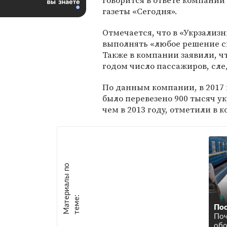
говорится в ответе компании 
газеты «Сегодня».
Отмечается, что в «Укрзализ
выполнять «любое решение с
Также в компании заявили, ч
годом число пассажиров, сле
По данным компании, в 2017 
было перевезено 900 тысяч ук
чем в 2013 году, отметили в 
М
а
т
р
и
а
л
ы
п
о
т
е
м
е
е
:
Пос
Поч
обо