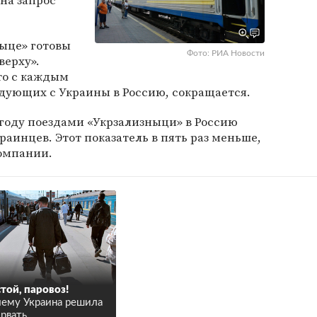
на запрос
ныце» готовы
Фото: РИА Новости
верху».
то с каждым
дующих с Украины в Россию, сокращается.
году поездами «Укрзализныци» в Россию
раинцев. Этот показатель в пять раз меньше,
компании.
той, паровоз!
ему Украина решила
рвать