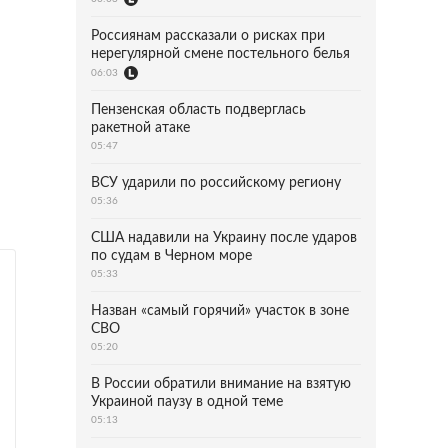
Россиянам рассказали о рисках при
нерегулярной смене постельного белья
06:03
Пензенская область подверглась
ракетной атаке
05:47
ВСУ ударили по российскому региону
05:36
США надавили на Украину после ударов
по судам в Черном море
05:33
Назван «самый горячий» участок в зоне
СВО
05:20
В России обратили внимание на взятую
Украиной паузу в одной теме
05:13