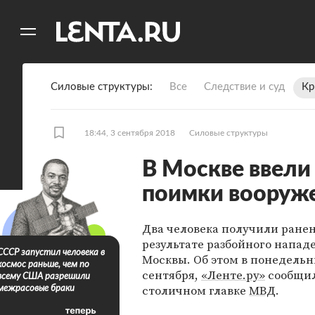
11
A
Силовые структуры
Все
Следствие и суд
Кр
18:44, 3 сентября 2018
Силовые структуры
В Москве ввели
поимки вооруж
Два человека получили ранен
результате разбойного напад
СССР запустил человека в
Москвы. Об этом в понедельн
космос раньше, чем по
сентября,
«Ленте.ру»
сообщил
всему США разрешили
столичном главке
МВД
.
межрасовые браки