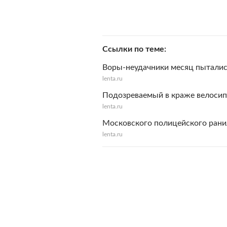
Ссылки по теме
Воры-неудачники месяц пыталис
lenta.ru
Подозреваемый в краже велосип
lenta.ru
Московского полицейского рани
lenta.ru