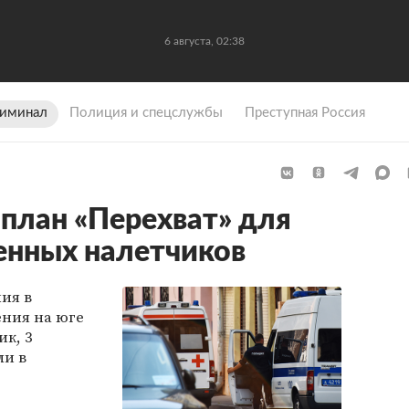
6 августа, 02:38
иминал
Полиция и спецслужбы
Преступная Россия
 план «Перехват» для
енных налетчиков
ия в
ения на юге
ик, 3
и в