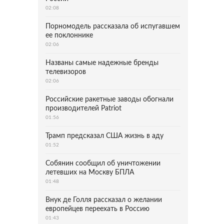
02:08
Порномодель рассказала об испугавшем
ее поклоннике
02:06
Названы самые надежные бренды
телевизоров
02:06
Российские ракетные заводы обогнали
производителей Patriot
01:56
Трамп предсказал США жизнь в аду
01:52
Собянин сообщил об уничтожении
летевших на Москву БПЛА
01:48
Внук де Голля рассказал о желании
европейцев переехать в Россию
01:43