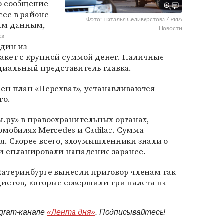
о сообщение
ссе в районе
Фото: Наталья Селиверстова / РИА
ым данным,
Новости
з
один из
акет с крупной суммой денег. Наличные
циальный представитель главка.
еден план «Перехват», устанавливаются
го.
.ру» в правоохранительных органах,
мобилях Mercedes и Cadilac. Сумма
. Скорее всего, злоумышленники знали о
и спланировали нападение заранее.
 Екатеринбурге вынесли приговор членам так
истов, которые совершили три налета на
egram-канале
«Лента дня»
. Подписывайтесь!