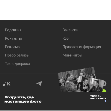
Редакция
Вакансии
Контакты
RSS
Реклама
Правовая информация
Пресс-релизы
Мини-игры
Техподдержка
18
+
Угадайте, где
настоящее фото
© 1999–2026 Все права защищены.
ООО «Лента.Ру»