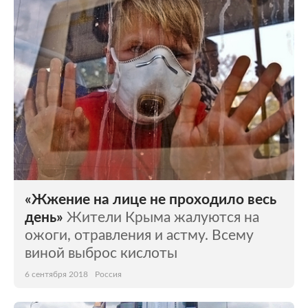
Мир
Бывший СССР
Экономика
Силовые структуры
Наука и техника
Спорт
Культура
Интернет и СМИ
Ценности
Путешествия
Из жизни
Среда обитания
«Жжение на лице не проходило весь
Забота о себе
Авто
день»
Жители Крыма жалуются на
ожоги, отравления и астму. Всему
виной выброс кислоты
6 сентября 2018
Россия