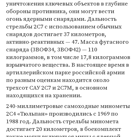
уничтожения ключевых объектов в глубине
обороны противника, они могут вести
огонь ядерными снарядами. Дальность
стрельбы 2С7 с использованием обычных
снарядов достигает 37 километров,
активно-реактивных — 47. Масса фугасного
снаряда (3ВОФ34, 3ВОФ42) — 110
килограммов, в том числе 17,8 килограммов
взрывчатого вещества. В настоящее время в
артиллерийском парке российской армии
по разным оценкам находится около
трехсот САУ 2С7 и 2С7М, в основном
находящихся на хранении.
240-миллиметровые самоходные минометы
2С4 «Тюльпан» производились с 1969 по
1988 год. Дальность стрельбы миномета
достигает 20 километров, в боекомплект
также могут включаться мины с ядерной