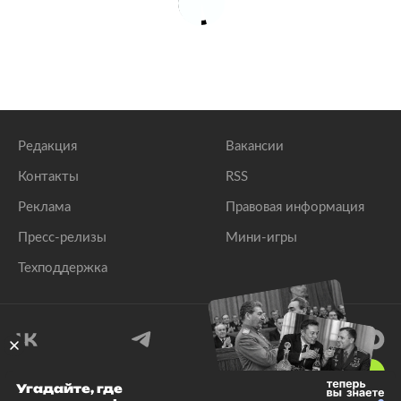
Редакция
Вакансии
Контакты
RSS
Реклама
Правовая информация
Пресс-релизы
Мини-игры
Техподдержка
18
+
Угадайте, где