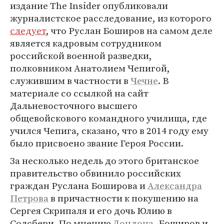
издание The Insider опубликовали
журналистское расследование, из которого
следует
, что Руслан Боширов на самом деле
является кадровым сотрудником
российской военной разведки,
полковником Анатолием Чепигой,
служившим в частности в
Чечне
. В
материале со ссылкой на сайт
Дальневосточного высшего
общевойскового командного училища, где
учился Чепига, сказано, что в 2014 году ему
было присвоено звание Героя России.
За несколько недель до этого британское
правительство обвинило российских
граждан Руслана Боширова и
Александра
Петрова
в причастности к покушению на
Сергея Скрипаля и его дочь Юлию в
Солсбери. По мнению
Лондона
, Боширов и