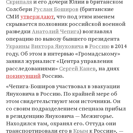
Скрипаля
и его дочери Юлии в британском
Солсбери
Руслан Боширов
(британские
СМИ
утверждают
, что под этим именем
скрывается полковник российской военной
разведки
Анатолий Чепига
) возглавлял
операцию по вывозу бывшего президента
Украины
Виктора Януковича
в
Россию
в 2014
году. Об этом в интервью «Громадському»
заявил журналист «Центра управления
расследованиями»
Сергей Канев
, на днях
покинувший
Россию.
«Чепига-Боширов участвовал в эвакуации
Януковича в Россию. По крайней мере об
этом свидетельствуют мои источники. Он
со своим подразделением спецназа прибыл
в резиденцию Януковича — Межигорье.
Находился там, охранял его. Оттуда они
транспортировали его в
Крым
к России», —