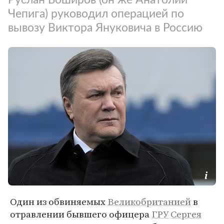
Чепига) руководил операцией по
вывозу Виктора Януковича в Россию
Один из обвиняемых
Великобританией
в
отравлении бывшего офицера
ГРУ
Сергея