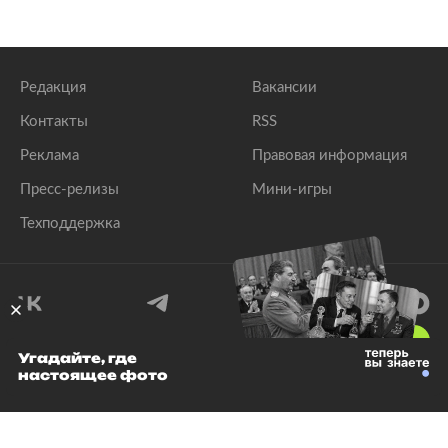
Редакция
Вакансии
Контакты
RSS
Реклама
Правовая информация
Пресс-релизы
Мини-игры
Техподдержка
18
+
Угадайте, где
настоящее фото
© 1999–2026 Все права защищены.
ООО «Лента.Ру»
Лента добра