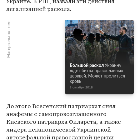
Украине. В РПЦ назвали эти действия
легализацией раскола.
Материалы по теме
Большой раскол
Украину
ждет битва православных
церквей. Может пролиться
кровь
9 октября 2018
До этого Вселенский патриархат снял
анафемы с самопровозглашенного
Киевского патриарха Филарета, а также
лидера неканонической Украинской
автокефальной православной церкви