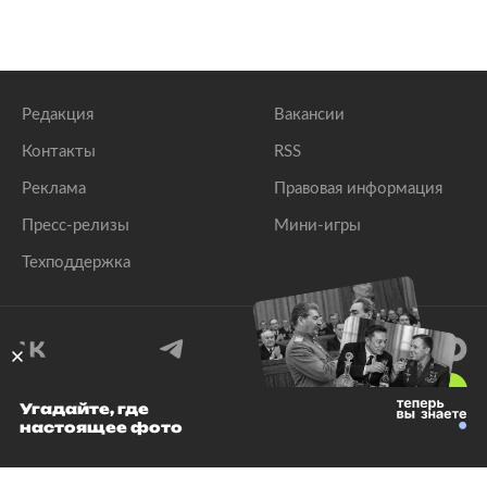
Редакция
Вакансии
Контакты
RSS
Реклама
Правовая информация
Пресс-релизы
Мини-игры
Техподдержка
18
+
Угадайте, где
настоящее фото
© 1999–2026 Все права защищены.
ООО «Лента.Ру»