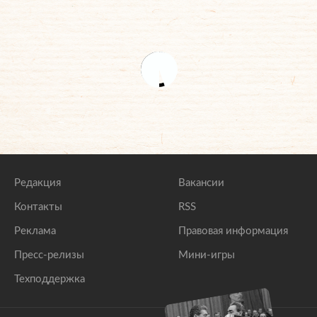
Редакция
Вакансии
Контакты
RSS
Реклама
Правовая информация
Пресс-релизы
Мини-игры
Техподдержка