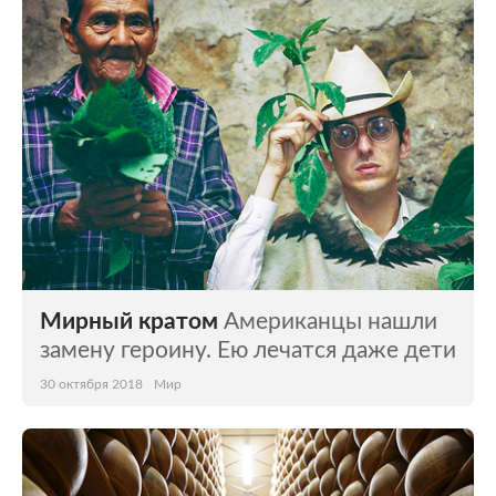
Мир
Бывший СССР
Экономика
Силовые структуры
Наука и техника
Спорт
Культура
Интернет и СМИ
Ценности
Путешествия
Из жизни
Среда обитания
Мирный кратом
Американцы нашли
Забота о себе
Авто
замену героину. Ею лечатся даже дети
30 октября 2018
Мир