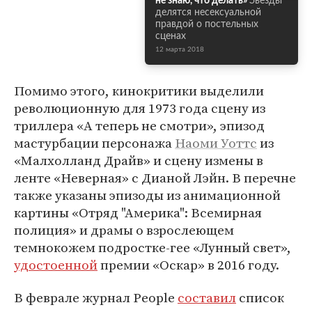
не знаю, что делать»
Звезды
делятся несексуальной
правдой о постельных
сценах
12 марта 2018
Помимо этого, кинокритики выделили
революционную для 1973 года сцену из
триллера «А теперь не смотри», эпизод
мастурбации персонажа
Наоми Уоттс
из
«Малхолланд Драйв» и сцену измены в
ленте «Неверная» с Дианой Лэйн. В перечне
также указаны эпизоды из анимационной
картины «Отряд "Америка": Всемирная
полиция» и драмы о взрослеющем
темнокожем подростке-гее «Лунный свет»,
удостоенной
премии «Оскар» в 2016 году.
В феврале журнал People
составил
список