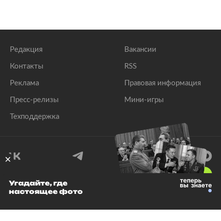
Редакция
Вакансии
Контакты
RSS
Реклама
Правовая информация
Пресс-релизы
Мини-игры
Техподдержка
18
+
Угадайте, где
настоящее фото
© 1999–2026 Все права защищены.
ООО «Лента.Ру»