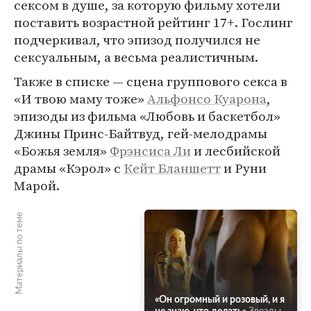
сексом в душе, за которую фильму хотели
поставить возрастной рейтинг 17+. Гослинг
подчеркивал, что эпизод получился не
сексуальным, а весьма реалистичным.
Также в списке — сцена группового секса в
«И твою маму тоже»
Альфонсо Куарона
,
эпизоды из фильма «Любовь и баскетбол»
Джины Принс-Байтвуд, гей-мелодрамы
«Божья земля»
Фрэнсиса Ли
и лесбийской
драмы «Кэрол» с
Кейт Бланшетт
и Руни
Марой.
Материалы по теме
«Он огромный и розовый, и я