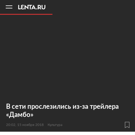
11
A
В сети прослезились из-за трейлера
«Дамбо»
20:02, 15 ноября 2018
Культура