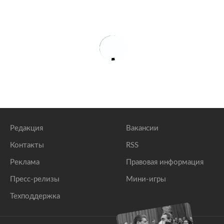
Редакция
Вакансии
Контакты
RSS
Реклама
Правовая информация
Пресс-релизы
Мини-игры
Техподдержка