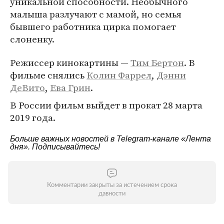
уникальной способности. Необычного
малыша разлучают с мамой, но семья
бывшего работника цирка помогает
слоненку.
Режиссер кинокартины —
Тим Бертон
. В
фильме снялись
Колин Фаррел
,
Дэнни
ДеВито
,
Ева Грин
.
В России фильм выйдет в прокат 28 марта
2019 года.
Больше важных новостей в Telegram-канале
«Лента
дня»
. Подписывайтесь!
Комментарии закрыты за истечением срока
давности