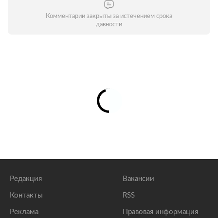
Комментарии закрыты за истечением срока
давности
Редакция
Вакансии
Контакты
RSS
Реклама
Правовая информация