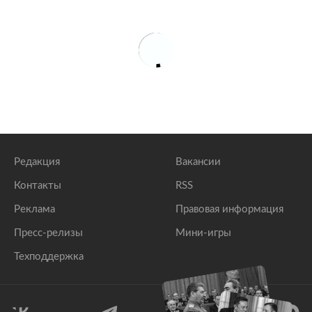
Редакция
Вакансии
Контакты
RSS
Реклама
Правовая информация
Пресс-релизы
Мини-игры
Техподдержка