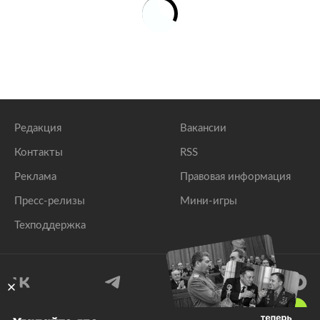
Редакция
Вакансии
Контакты
RSS
Реклама
Правовая информация
Пресс-релизы
Мини-игры
Техподдержка
18
+