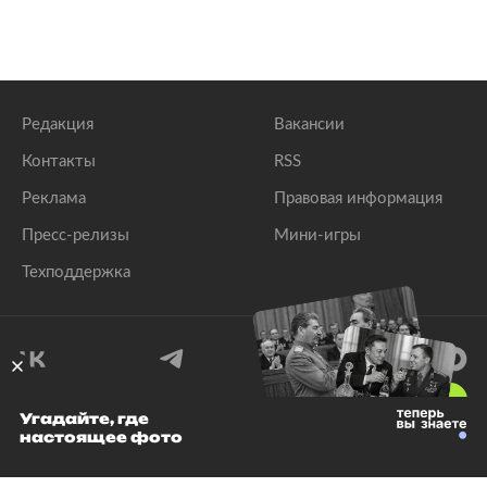
Редакция
Вакансии
Контакты
RSS
Реклама
Правовая информация
Пресс-релизы
Мини-игры
Техподдержка
18
+
Угадайте, где
настоящее фото
© 1999–2026 Все права защищены.
ООО «Лента.Ру»