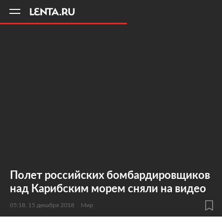
11
A
Полет российских бомбардировщиков
над Карибским морем сняли на видео
05:18, 15 декабря 2018
Мир