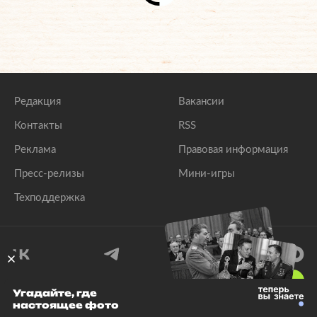
Редакция
Вакансии
Контакты
RSS
Реклама
Правовая информация
Пресс-релизы
Мини-игры
Техподдержка
18
+
Угадайте, где
настоящее фото
© 1999–2026 Все права защищены.
ООО «Лента.Ру»