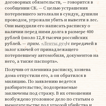
договорных обязательств, — говорится в
сообщении СК. — С целью устрашения
потерпевшего затолкали в сундук, душили
проводом, угрожали убить и вывезти в лес.
Они вынудили его написать расписку о
наличии перед ними долга в размере 400
рублей (около 12,8 тысячи российских
рублей. —
прим.
«Ленты.ру»
)
с передачей в
залог ключей от принадлежащего
потерпевшему автомобиля, документов на
него, а также паспорта».
Получив от пленника расписку, хозяева
дома отпустили его, а он обратился в
милицию. По заявлению ведется
разбирательство, подозреваемые
заключены под стражу. В их отношении
возбуждено уголовное дело по статьям о
вымогательстве под угрозой убийства и