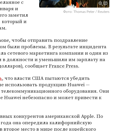
еланное с
января и
Фото: Thomas Peter / Reuters
его заметил
 который и
ам.
hone, чтобы отправить поздравление
ром были проблемы. В результате инцидента
ла сетевого маркетинга компании и один из
и в должности и уменьшили им зарплату на
 долларов), сообщает
France Press
.
ь
, что власти США пытаются убедить
не использовать продукцию Huawei —
 телекоммуникационного оборудования. Они
е Huawei небезопасно и может привести к
авных конкурентов американской Apple. По
8 года она опередила калифорнийскую
 второе место в мире после корейского