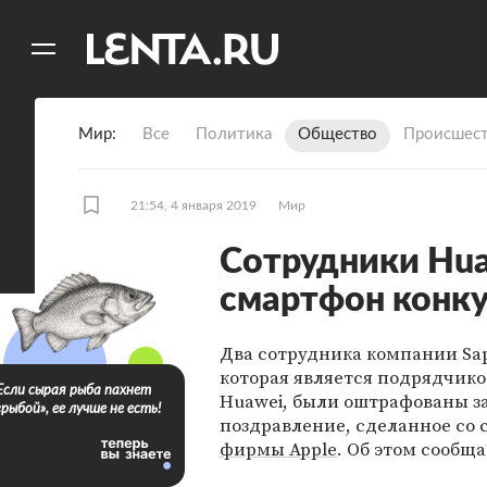
11
A
Мир
Все
Политика
Общество
Происшест
21:54, 4 января 2019
Мир
Сотрудники Hua
смартфон конку
Два сотрудника компании Sap
которая является подрядчик
Если сырая рыба пахнет
Huawei, были оштрафованы з
«рыбой», ее лучше не есть!
поздравление, сделанное со
фирмы Apple
. Об этом сообща