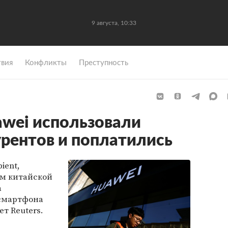
9 августа, 10:33
вия
Конфликты
Преступность
wei использовали
рентов и поплатились
ient,
ом китайской
а
 смартфона
ет Reuters.