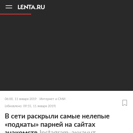
11
A
06:00, 11 января 2019
Интернет и СМИ
(обновлено: 09:55, 11 января 2019)
В сети раскрыли самые нелепые
«подкаты» парней на сайтах
знакомств
Instagram-аккаунт