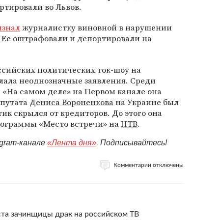
ртировали во Львов.
изнал
журналистку виновной в нарушении
 Ее оштрафовали и депортировали на
ссийских политических ток-шоу на
лала неоднозначные заявления. Среди
 «На самом деле» на Первом канале она
епутата
Дениса Вороненкова
на Украине был
тик скрылся от кредиторов. До этого она
программы «Место встречи» на
НТВ
.
egram-канале
«Лента дня»
. Подписывайтесь!
Комментарии отключены
ста зачинщицы драк на российском ТВ