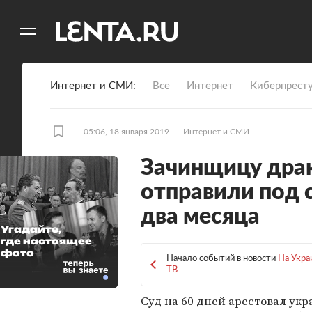
11
A
Интернет и СМИ
Все
Интернет
Киберпрест
05:06, 18 января 2019
Интернет и СМИ
Зачинщицу драк
отправили под 
два месяца
Угадайте,
где настоящее
фото
Начало событий в новости
На Укра
ТВ
Суд на 60 дней арестовал ук