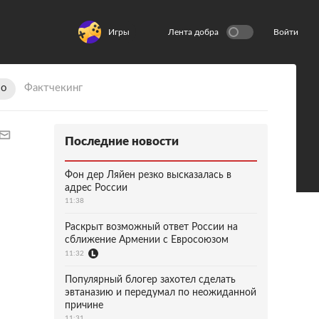
Игры
Лента добра
Войти
ио
Фактчекинг
Последние новости
Фон дер Ляйен резко высказалась в
адрес России
11:38
Раскрыт возможный ответ России на
сближение Армении с Евросоюзом
11:32
Популярный блогер захотел сделать
эвтаназию и передумал по неожиданной
причине
11:31