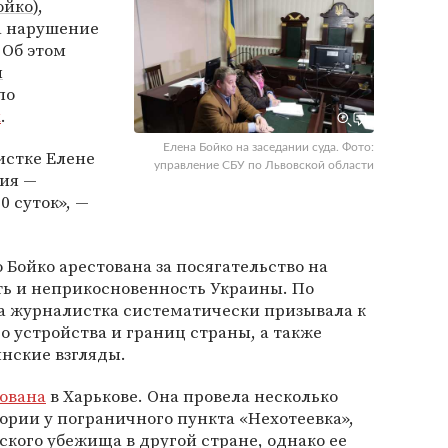
ойко
),
а нарушение
 Об этом
ы
по
k
.
Елена Бойко на заседании суда. Фото:
истке Елене
управление СБУ по Львовской области
ния —
0 суток», —
о Бойко арестована за посягательство на
ь и неприкосновенность Украины. По
да журналистка систематически призывала к
 устройства и границ страны, а также
нские взгляды.
ована
в Харькове. Она провела несколько
ории у пограничного пункта «Нехотеевка»,
кого убежища в другой стране, однако ее