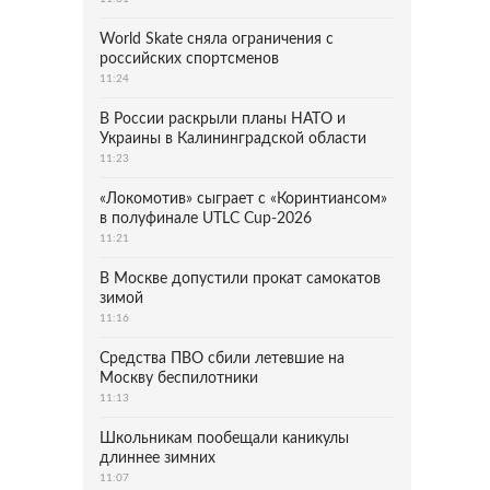
World Skate сняла ограничения с
российских спортсменов
11:24
В России раскрыли планы НАТО и
Украины в Калининградской области
11:23
«Локомотив» сыграет с «Коринтиансом»
в полуфинале UTLC Cup-2026
11:21
В Москве допустили прокат самокатов
зимой
11:16
Средства ПВО сбили летевшие на
Москву беспилотники
11:13
Школьникам пообещали каникулы
длиннее зимних
11:07