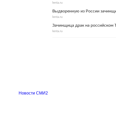
lenta.ru
Выдворенную из России зачинщиц
lenta.ru
Зачинщица драк на российском 
lenta.ru
Новости СМИ2