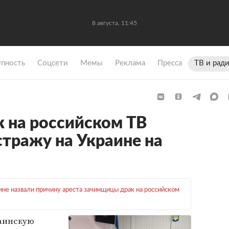
8 августа, 11:45
упность
Coцсети
Мемы
Реклама
Пресса
ТВ и рад
 на российском ТВ
стражу на Украине на
ине назвали причину ареста зачинщицы драк на российском
раинскую