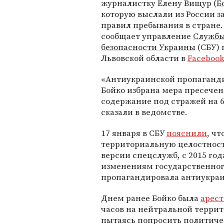
журналистку Елену Вищур (
Б
которую выслали из России з
правил пребывания в стране.
сообщает управление
Служб
безопасности Украины
(СБУ) 
Львовской области в
Faceboo
«Антиукраинской пропаганд
Бойко избрана мера пресече
содержание под стражей на 6
сказали в ведомстве.
17 января в СБУ
пояснили
, чт
территориальную целостност
версии спецслужб, с 2015 го
изменениям государственного
пропагандировала антиукраи
Днем ранее Бойко была
арест
часов на нейтральной террит
пытаясь попросить политичес