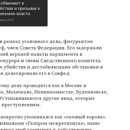
 обвиняют в
йствах и призывах к
ржению власти
нваря 2019
в рамках уголовного дела, фигурантом
уф, член
Совета Федерации
. Его задержали
даний верхней палаты парламента в
рокурора и главы
Следственного комитета
.
 убийства и дестабилизация обстановки в
и делегировала его в Совфед.
ому делу проводятся как в Москве и
оле, Махачкале, Невинномысске, Буденновске,
 Устанавливаются другие лица, которые
м преступлениям.
днократно упоминался как «газовый король».
илиалами «Газпром межрегионгаз», ныне
ектора этой компании и действующим