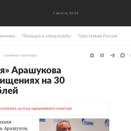
7 августа, 05:54
иминал
Полиция и спецслужбы
Преступная Россия
Силовые структуры
ля» Арашукова
хищениях на 30
блей
и взялись за отца задержанного сенатора
ании
ь Арашуков
,