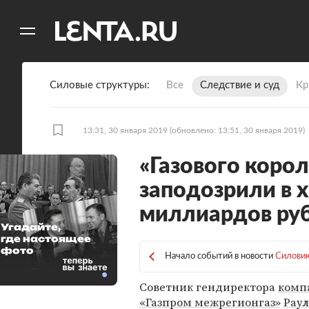
11
A
Силовые структуры
Все
Следствие и суд
Кр
13:31, 30 января 2019
(обновлено: 13:51, 30 января 2019)
«Газового коро
заподозрили в 
миллиардов ру
Угадайте,
где настоящее
фото
Начало событий в новости
Силовик
Советник гендиректора
комп
«Газпром межрегионгаз»
Раул