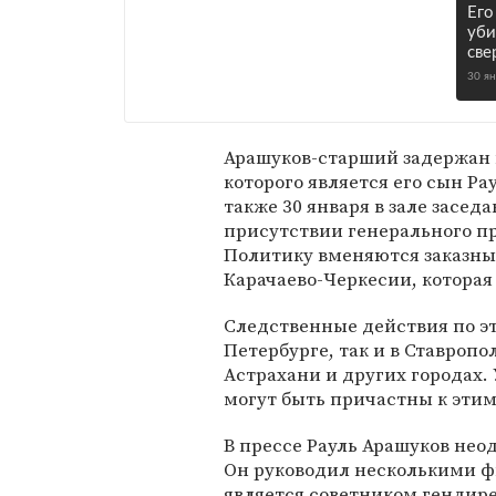
Его
уби
све
30 я
Арашуков-старший задержан 
которого является его сын Ра
также 30 января в зале засе
присутствии генерального п
Политику вменяются заказные
Карачаево-Черкесии, которая 
Следственные действия по эт
Петербурге, так и в Ставроп
Астрахани и других городах.
могут быть причастны к эти
В прессе Рауль Арашуков нео
Он руководил несколькими ф
является советником гендир