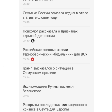
05:30
Семья из России описала отдых в отеле
в Египте словом «ад»
05:30
Психолог рассказала о признаках
скрытой депрессии
05:30
Российские военные завели
термобарический «будильник» для ВСУ
05:24
Трамп высказался о ситуации в
Ормузском проливе
05:16
Экс-помощник Кучмы высмеял
Зеленского
05:03
Раскрыты последствия миграционного
кризиса в Сеуте для Европы