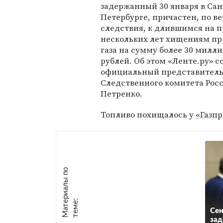
задержанный 30 января в Сан
Петербурге, причастен, по в
следствия, к длившимся на 
нескольких лет хищениям п
газа на сумму более 30 милл
рублей. Об этом «Ленте.ру» 
официальный представител
Следственного комитета Рос
Петренко.
Топливо похищалось у
«Газп
М
а
т
р
и
а
л
ы
п
о
т
е
м
е
е
:
Сен
зад