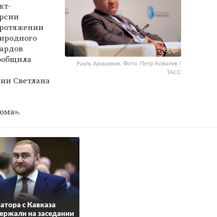
кт-
ерсии
протяжении
риродного
иардов
сообщила
Рауль Арашуков. Фото: Петр Ковалев /
ь
ТАСС
сии Светлана
рома»
.
атора с Кавказа
ержали на заседании