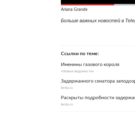
Ariana Grande
Больше важных новостей в Tel
Ссылки по теме
Именины газового короля
«Новые ведомости»
Задержанного сенатора заподозр
lenta.ru
Раскрыты подробности задержа
lenta.ru