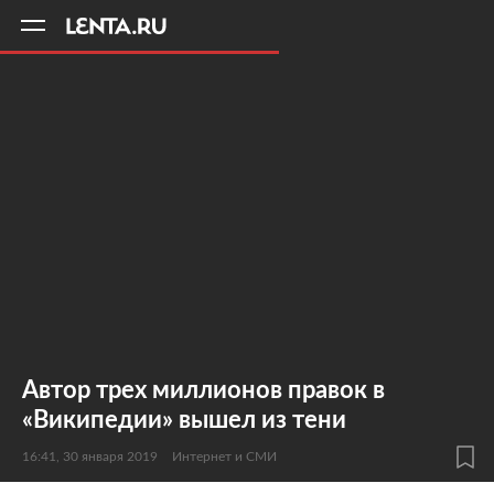
11
A
Автор трех миллионов правок в
«Википедии» вышел из тени
16:41, 30 января 2019
Интернет и СМИ