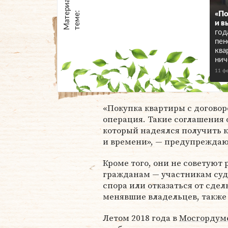
М
а
т
р
и
а
л
ы
п
о
т
е
м
е
е
:
«По
и в
год
пен
ква
нич
11 ф
«Покупка квартиры с догово
операция. Такие соглашения 
который надеялся получить 
и времени», — предупреждаю
Кроме того, они не советую
гражданам — участникам суд
спора или отказаться от сдел
менявшие владельцев, также
Летом 2018 года в
Мосгордум