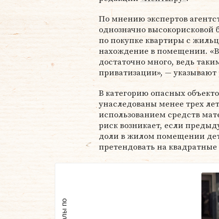
По мнению экспертов агентст
однозначно высокорисковой б
по покупке квартиры с жиль
нахождение в помещении. «В
достаточно много, ведь таким
приватизации», — указывают
В категорию опасных объекто
унаследованы менее трех лет
использованием средств мате
риск возникает, если преды
доли в жилом помещении де
претендовать на квадратные