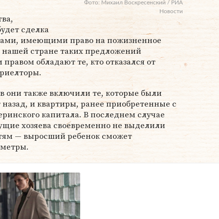
Фото: Михаил Воскресенский / РИА
Новости
ва,
удет сделка
цами, имеющими право на пожизненное
 нашей стране таких предложений
 правом обладают те, кто отказался от
 риелторы.
в они также включили те, которые были
 назад, и квартиры, ранее приобретенные с
ринского капитала. В последнем случае
дущие хозяева своевременно не выделили
тям — выросший ребенок сможет
 метры.