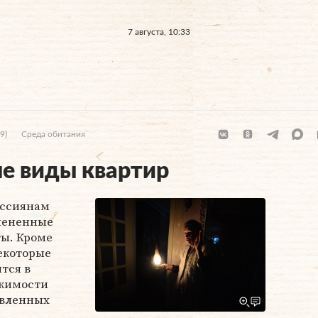
7 августа, 10:33
9)
Среда обитания
е виды квартир
оссиянам
мененные
ы. Кроме
екоторые
тся в
ижимости
авленных