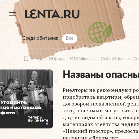
11
A
Среда обитания
Все
09:41, 25 февраля 2019
(обновлено: 10:01, 25 февраля 201
Названы опасны
Риелторы не рекомендуют р
приобретать квартиры, обре
Угадайте,
договором пожизненной рент
где настоящее
того, опасными могут быть н
фото
другие виды объектов, говори
материалах агентства недв
«Невский простор», предост
редакции
«Ленты.ру»
.