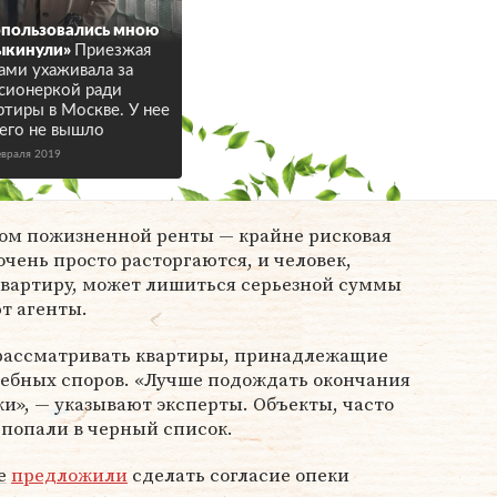
пользовались мною
ыкинули»
Приезжая
ами ухаживала за
сионеркой ради
ртиры в Москве. У нее
его не вышло
евраля 2019
ром пожизненной ренты — крайне рисковая
очень просто расторгаются, и человек,
квартиру, может лишиться серьезной суммы
т агенты.
т рассматривать квартиры, принадлежащие
ебных споров. «Лучше подождать окончания
ки», — указывают эксперты. Объекты, часто
 попали в черный список.
е
предложили
сделать согласие опеки