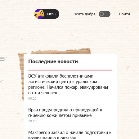
Игры
Лента добра
Войти
Последние новости
ВСУ атаковали беспилотниками
логистический центр в уральском
регионе. Начался пожар, эвакуированы
сотни человек
09:22
Врач предупредила о приводящей к
гниению кожи летом привычке
10:28
Макгрегор заявил о начале подготовки к
возвращению в октагон