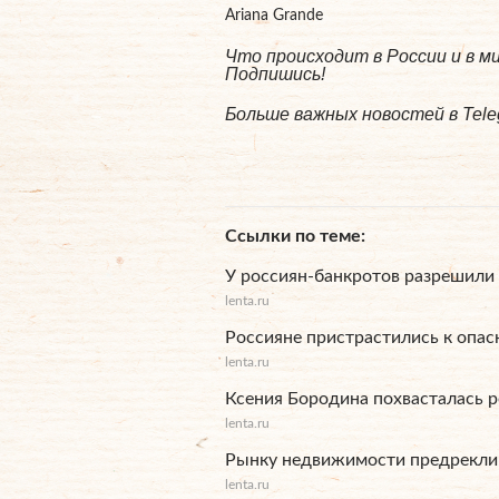
Ariana Grande
Что происходит в России и в 
Подпишись!
Больше важных новостей в Tel
Ссылки по теме
У россиян-банкротов разрешили
lenta.ru
Россияне пристрастились к опас
lenta.ru
Ксения Бородина похвасталась 
lenta.ru
Рынку недвижимости предрекли
lenta.ru