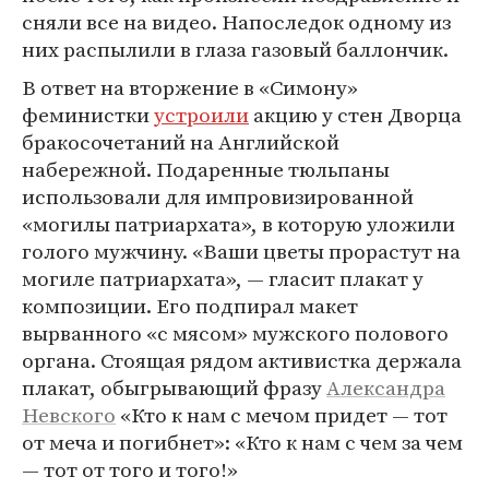
сняли все на видео. Напоследок одному из
них распылили в глаза газовый баллончик.
В ответ на вторжение в «Симону»
феминистки
устроили
акцию у стен Дворца
бракосочетаний на Английской
набережной. Подаренные тюльпаны
использовали для импровизированной
«могилы патриархата», в которую уложили
голого мужчину. «Ваши цветы прорастут на
могиле патриархата», — гласит плакат у
композиции. Его подпирал макет
вырванного «с мясом» мужского полового
органа. Стоящая рядом активистка держала
плакат, обыгрывающий фразу
Александра
Невского
«Кто к нам с мечом придет — тот
от меча и погибнет»: «Кто к нам с чем за чем
— тот от того и того!»