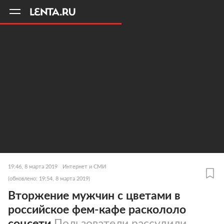
11
A
19:46, 8 марта 2019
Интернет и СМИ
(обновлено: 19:54, 8 марта 2019)
Вторжение мужчин с цветами в
российское фем-кафе раскололо
соцсети
Пользователи рассудили,