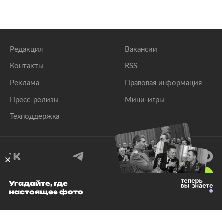
Редакция
Вакансии
Контакты
RSS
Реклама
Правовая информация
Пресс-релизы
Мини-игры
Техподдержка
18
+
Угадайте, где
настоящее фото
© 1999–2026 Все права защищены.
ООО «Лента.Ру»
Лента добра